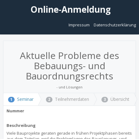
Online-Anmeldung
Impressum
Datenschutzerklärung
Aktuelle Probleme des
Bebauungs- und
Bauordnungsrechts
- und Lösungen
Seminar
Teilnehmerdaten
Übersicht
1
2
3
Nummer
Beschreibung
Viele Bauprojekte geraten gerade in frühen Projektphasen bereits
aus dem Zeitplan, weil die Problemlagen des Bauplanungs- und